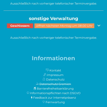
Ausschließlich nach vorheriger telefonischer Terminvergabe.
sonstige Verwaltung
Klicken, um weitere Öffnungs- oder Schließzeiten auszublenden
Geschlossen:
öffnet nächsten Montag um 08:00 Uhr
Ausschließlich nach vorheriger telefonischer Terminvergabe.
Informationen
Kontakt
Impressum
Datenschutz
Datenschutz Gremien
Barrierefreiheitserklärung
Informationspflichten nach DSGVO
Feedback zur Internetpräsenz
Fernwartung