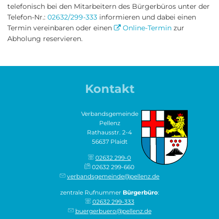
telefonisch bei den Mitarbeitern des Bürgerbüros unter der
Telefon-Nr.:
02632/299-333
informieren und dabei einen
Termin vereinbaren oder einen
Online-Termin
zur
Abholung reservieren.
Kontakt
Verbandsgemeinde
Pellenz
Rathausstr. 2-4
56637 Plaidt
02632 299-0
02632 299-660
verbandsgemeinde@pellenz.de
zentrale Rufnummer
Bürgerbüro
:
02632 299-333
buergerbuero@pellenz.de