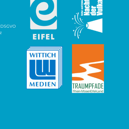
ch DSGVO
z