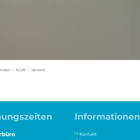
inden
Kruft
Vereine
nungszeiten
Informationen
rbüro
Kontakt