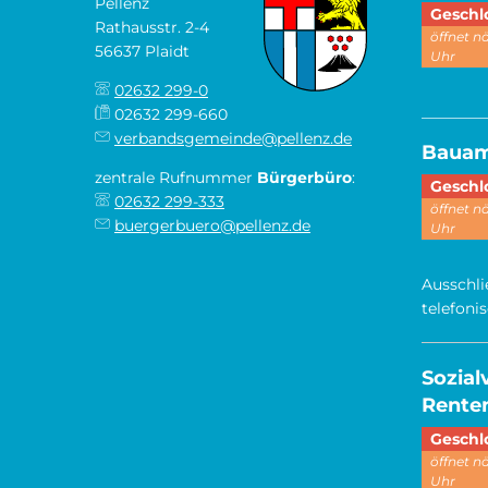
Pellenz
Klicken,
Geschl
Rathausstr. 2-4
öffnet n
56637 Plaidt
Uhr
02632 299-0
________
02632 299-660
verbandsgemeinde@pellenz.de
Baua
zentrale Rufnummer
Bürgerbüro
:
Klicken,
Geschl
02632 299-333
öffnet n
buergerbuero@pellenz.de
Uhr
Ausschli
telefoni
Sozia
Renten
Klicken,
Geschl
öffnet n
Uhr