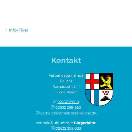
Info-Flyer
Kontakt
Verbandsgemeinde
Pellenz
Rathausstr. 2-4
56637 Plaidt
02632 299-0
02632 299-660
verbandsgemeinde@pellenz.de
zentrale Rufnummer
Bürgerbüro
:
02632 299-333