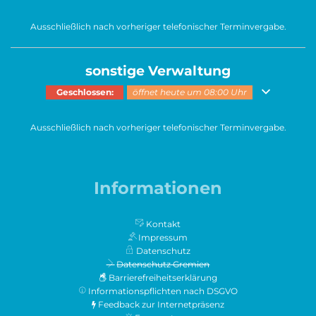
Ausschließlich nach vorheriger telefonischer Terminvergabe.
sonstige Verwaltung
Klicken, um weitere Öffnungs- oder Schließzeiten auszublenden
Geschlossen:
öffnet heute um 08:00 Uhr
Ausschließlich nach vorheriger telefonischer Terminvergabe.
Informationen
Kontakt
Impressum
Datenschutz
Datenschutz Gremien
Barrierefreiheitserklärung
Informationspflichten nach DSGVO
Feedback zur Internetpräsenz