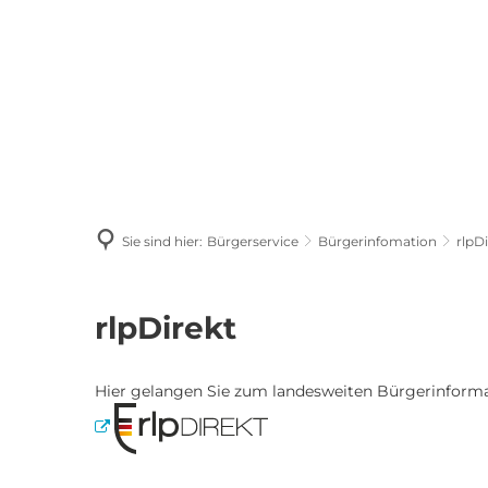
P
Bürgerservice
Kulturelles & Sport
Sie sind hier:
Bürgerservice
Bürgerinfomation
rlpD
rlpDirekt
rlpDirekt
Hier gelangen Sie zum landesweiten Bürgerinform