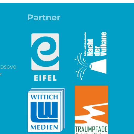
Partner
ch DSGVO
z