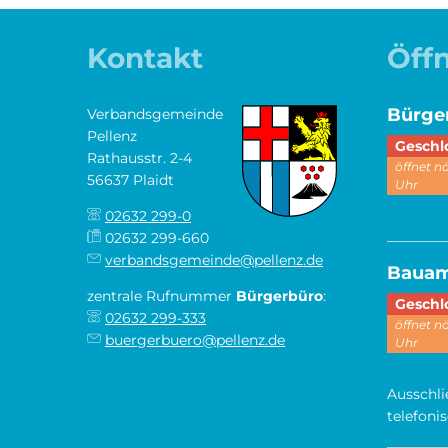
Kontakt
Öff
Bürge
Verbandsgemeinde
Pellenz
Klicken,
Geschl
Rathausstr. 2-4
öffnet 
56637 Plaidt
Uhr
02632 299-0
________
02632 299-660
verbandsgemeinde@pellenz.de
Baua
zentrale Rufnummer
Bürgerbüro
:
Klicken,
Geschl
02632 299-333
öffnet 
buergerbuero@pellenz.de
Uhr
Ausschli
telefoni