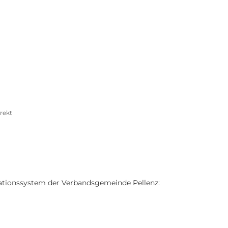
olitik, Rathaus &
Wirtschaft, Klima- &
Gemeinden
Umweltschutz
Freibad Pellenz
Barrierefreiheit
irekt
ationssystem der Verbandsgemeinde Pellenz: