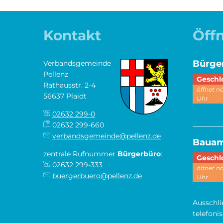
Kontakt
Öff
Bürge
Verbandsgemeinde
Pellenz
Klicken,
Geschl
Rathausstr. 2-4
öffnet 
56637 Plaidt
Uhr
02632 299-0
________
02632 299-660
verbandsgemeinde@pellenz.de
Baua
zentrale Rufnummer
Bürgerbüro
:
Klicken,
Geschl
02632 299-333
öffnet 
buergerbuero@pellenz.de
Uhr
Ausschli
telefoni