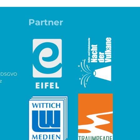
Partner
ch DSGVO
z