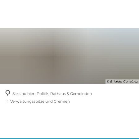
© Brigida González
Sie sind hier:
Politik, Rathaus & Gemeinden
Verwaltungsspitze und Gremien
Verwaltungsspitze
und
Gremien