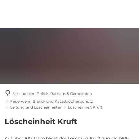
Sie sind hier:
Politik, Rathaus & Gemeinden
Feuerwehr, Brand- und Katastrophenschutz
Leitung und Löscheinheiten
Löscheinheit Kruft
Löscheinheit
Löscheinheit Kruft
Kruft
Auf über 100 Jahre blickt der Löschzug Kruft zurück. 1906