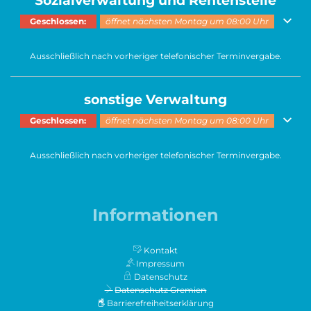
Sozialverwaltung und Rentenstelle
Klicken, um weitere Öffnungs- oder Schließzeiten auszublenden
Geschlossen:
öffnet nächsten Montag um 08:00 Uhr
Ausschließlich nach vorheriger telefonischer Terminvergabe.
sonstige Verwaltung
Klicken, um weitere Öffnungs- oder Schließzeiten auszublenden
Geschlossen:
öffnet nächsten Montag um 08:00 Uhr
Ausschließlich nach vorheriger telefonischer Terminvergabe.
Informationen
Kontakt
Impressum
Datenschutz
Datenschutz Gremien
Barrierefreiheitserklärung