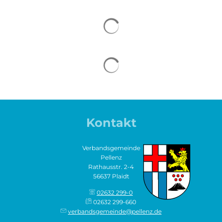
Kontakt
Verbandsgemeinde
Pellenz
Rathausstr. 2-4
56637 Plaidt
02632 299-0
02632 299-660
verbandsgemeinde@pellenz.de