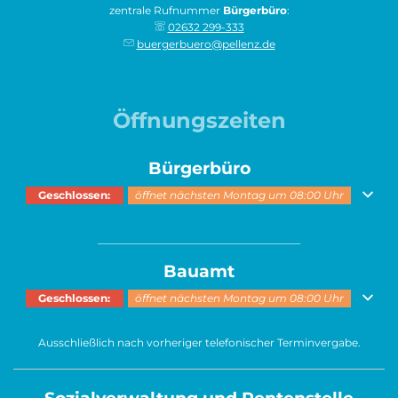
zentrale Rufnummer
Bürgerbüro
:
02632 299-333
buergerbuero@pellenz.de
Öffnungszeiten
Bürgerbüro
Klicken, um weitere Öffnungs- oder Schließzeiten auszublenden
Geschlossen:
öffnet nächsten Montag um 08:00 Uhr
______________________________________
Bauamt
Klicken, um weitere Öffnungs- oder Schließzeiten auszublenden
Geschlossen:
öffnet nächsten Montag um 08:00 Uhr
Ausschließlich nach vorheriger telefonischer Terminvergabe.