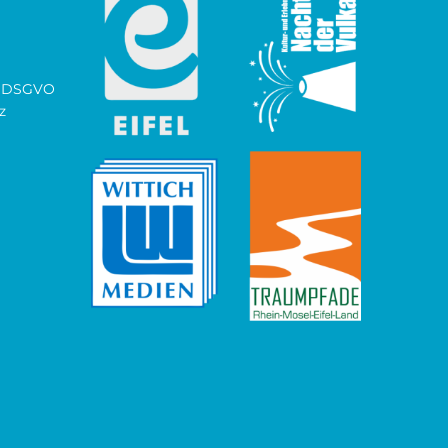
ch DSGVO
z