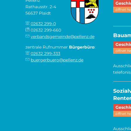
Pellenz
Klicken,
Geschl
Rathausstr. 2-4
öffnet h
56637 Plaidt
02632 299-0
________
02632 299-660
Baua
verbandsgemeinde@pellenz.de
Klicken,
Geschl
zentrale Rufnummer
Bürgerbüro
:
öffnet h
02632 299-333
buergerbuero@pellenz.de
Ausschli
telefoni
Sozia
Renten
Klicken,
Geschl
öffnet h
Ausschli