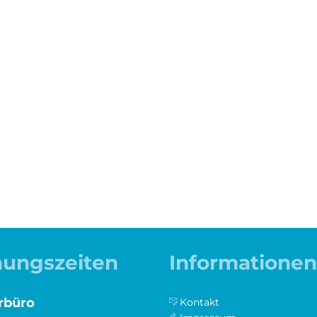
olitik, Rathaus &
Wirtschaft, Klima- &
Gemeinden
Umweltschutz
Freibad Pellenz
Barrierefreiheit
nungszeiten
Informationen
rbüro
Kontakt