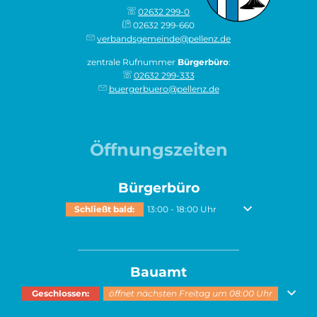
02632 299-0
02632 299-660
verbandsgemeinde@pellenz.de
zentrale Rufnummer
Bürgerbüro
:
02632 299-333
buergerbuero@pellenz.de
Öffnungszeiten
Bürgerbüro
Klicken, um weitere Öffnungs- oder Schließzeiten auszubl
Von 13:00 bis 18:00
Schließt bald:
13:00
-
18:00
Uhr
______________________________________
Bauamt
Klicken, um weitere Öffnungs- oder Schließzeiten auszublenden
Geschlossen:
öffnet nächsten Freitag um 08:00 Uhr