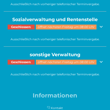
Ausschließlich nach vorheriger telefonischer Terminvergabe.
Sozialverwaltung und Rentenstelle
Klicken, um weitere Öffnungs- oder Schließzeiten auszublenden
Geschlossen:
öffnet nächsten Freitag um 08:00 Uhr
Ausschließlich nach vorheriger telefonischer Terminvergabe.
sonstige Verwaltung
Klicken, um weitere Öffnungs- oder Schließzeiten auszublenden
Geschlossen:
öffnet nächsten Freitag um 08:00 Uhr
Ausschließlich nach vorheriger telefonischer Terminvergabe.
Informationen
Kontakt