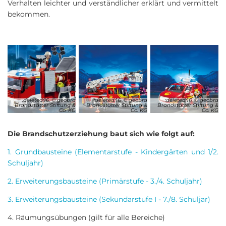
Verhalten leichter und verständlicher erklärt und vermittelt
bekommen.
:deleted:16, © geobra
:deleted:16, © geobra
:deleted:16, © geobra
Brandstätter Stiftung &
Brandstätter Stiftung &
Brandstätter Stiftung &
Co. KG
Co. KG
Co. KG
Die Brandschutzerziehung baut sich wie folgt auf:
1. Grundbausteine (Elementarstufe - Kindergärten und 1/2.
Schuljahr)
2. Erweiterungsbausteine (Primärstufe - 3./4. Schuljahr)
3. Erweiterungsbausteine (Sekundarstufe I - 7./8. Schuljar)
4. Räumungsübungen (gilt für alle Bereiche)