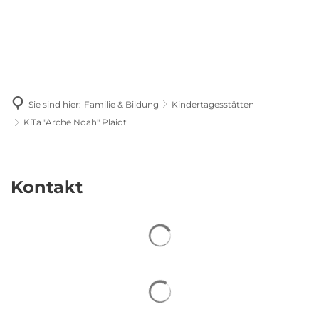
Sie sind hier:
Familie & Bildung
Kindertagesstätten
KiTa "Arche Noah" Plaidt
KiTa
"Arche
Kontakt
Noah"
Plaidt