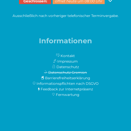
Klicken, um weitere Öffnungs- oder Schließzeiten auszublenden
Geschlossen:
öffnet heute um 08:00 Uhr
Ausschließlich nach vorheriger telefonischer Terminvergabe.
Informationen
Kontakt
Impressum
Datenschutz
Datenschutz Gremien
Barrierefreiheitserklärung
Informationspflichten nach DSGVO
Feedback zur Internetpräsenz
Fernwartung