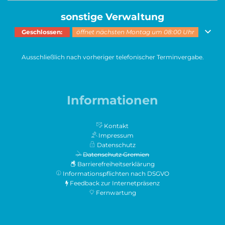
sonstige Verwaltung
Klicken, um weitere Öffnungs- oder Schließzeiten auszublenden
Geschlossen:
öffnet nächsten Montag um 08:00 Uhr
Ausschließlich nach vorheriger telefonischer Terminvergabe.
Informationen
Kontakt
Impressum
Datenschutz
Datenschutz Gremien
Barrierefreiheitserklärung
Informationspflichten nach DSGVO
Feedback zur Internetpräsenz
Fernwartung