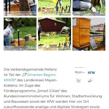
C.Schlueter, © PR-
C.Schlueter, © PR-
C.Schlueter, © PR-
Schlueter
Schlueter
Schlueter
C.Schlueter, © PR-
C.Schlueter, © PR-
Schlueter
Schlueter
Die Verbandsgemeinde Pellenz
ist Teil der „
Smarten Region
MYK10
“ des Landkreises Mayen-
Koblenz. Im Zuge des
Förderprogramms „Smart Cities“ des
Bundesinnenministeriums für Wohnen, Stadtentwicklung
und Bauwesen sowie der KfW werden hier vor Ort
zukunftsweisende analoge und digitale Strategien sowie