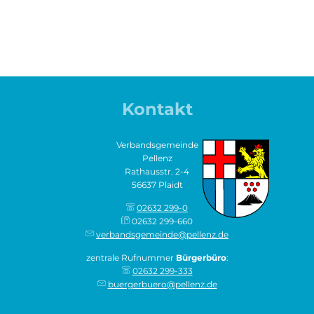
Kontakt
Verbandsgemeinde
Pellenz
Rathausstr. 2-4
56637 Plaidt
02632 299-0
02632 299-660
verbandsgemeinde@pellenz.de
zentrale Rufnummer
Bürgerbüro
:
02632 299-333
buergerbuero@pellenz.de