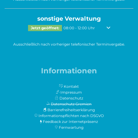
sonstige Verwaltung
Klicken, um weitere Öffnungs- oder Schließzeiten auszubl
Von 08:00 bis 12:0
Jetzt geöffnet:
08:00
-
12:00
Uhr
Ausschließlich nach vorheriger telefonischer Terminvergabe.
Informationen
Kontakt
Impressum
Datenschutz
Datenschutz Gremien
Barrierefreiheitserklärung
Informationspflichten nach DSGVO
Feedback zur Internetpräsenz
Fernwartung