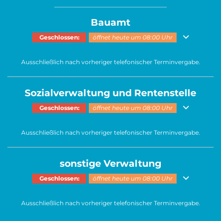
______________________________________
Bauamt
Klicken, um weitere Öffnungs- oder Schließzeiten auszublenden
Geschlossen:
öffnet heute um 08:00 Uhr
Ausschließlich nach vorheriger telefonischer Terminvergabe.
Sozialverwaltung und Rentenstelle
Klicken, um weitere Öffnungs- oder Schließzeiten auszublenden
Geschlossen:
öffnet heute um 08:00 Uhr
Ausschließlich nach vorheriger telefonischer Terminvergabe.
sonstige Verwaltung
Klicken, um weitere Öffnungs- oder Schließzeiten auszublenden
Geschlossen:
öffnet heute um 08:00 Uhr
Ausschließlich nach vorheriger telefonischer Terminvergabe.