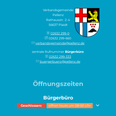
Verbandsgemeinde
Pellenz
Rathausstr. 2-4
56637 Plaidt
02632 299-0
02632 299-660
verbandsgemeinde@pellenz.de
zentrale Rufnummer
Bürgerbüro
:
02632 299-333
buergerbuero@pellenz.de
Öffnungszeiten
Bürgerbüro
Klicken, um weitere Öffnungs- oder Schließzeiten auszublenden
Geschlossen:
öffnet heute um 08:00 Uhr