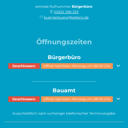
zentrale Rufnummer
Bürgerbüro
:
02632 299-333
buergerbuero@pellenz.de
Öffnungszeiten
Bürgerbüro
Klicken, um weitere Öffnungs- oder Schließzeiten auszublenden
Geschlossen:
öffnet nächsten Montag um 08:00 Uhr
______________________________________
Bauamt
Klicken, um weitere Öffnungs- oder Schließzeiten auszublenden
Geschlossen:
öffnet nächsten Montag um 08:00 Uhr
Ausschließlich nach vorheriger telefonischer Terminvergabe.