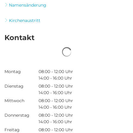
Namensänderung
Kirchenaustritt
Kontakt
Suchergebnisse werden gela
Montag
08:00
-
12:00
Uhr
Von 08:00 bis 12:00 Uhr
14:00
-
16:00
Uhr
Von 14:00 bis 16:00 Uhr
Dienstag
08:00
-
12:00
Uhr
Von 08:00 bis 12:00 Uhr
14:00
-
16:00
Uhr
Von 14:00 bis 16:00 Uhr
Mittwoch
08:00
-
12:00
Uhr
Von 08:00 bis 12:00 Uhr
14:00
-
16:00
Uhr
Von 14:00 bis 16:00 Uhr
Donnerstag
08:00
-
12:00
Uhr
Von 08:00 bis 12:00 Uhr
14:00
-
16:00
Uhr
Von 14:00 bis 16:00 Uhr
Freitag
08:00
-
12:00
Uhr