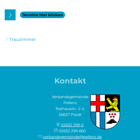
Von 08:00 bis 12:00 Uhr
Termine hier klicken
Trauzimmer
Kontakt
Verbandsgemeinde
Pellenz
Rathausstr. 2-4
56637 Plaidt
02632 299-0
02632 299-660
verbandsgemeinde@pellenz.de