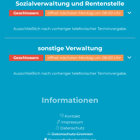
Sozialverwaltung und Rentenstelle
Klicken, um weitere Öffnungs- oder Schließzeiten auszublenden
Geschlossen:
öffnet nächsten Montag um 08:00 Uhr
Ausschließlich nach vorheriger telefonischer Terminvergabe.
sonstige Verwaltung
Klicken, um weitere Öffnungs- oder Schließzeiten auszublenden
Geschlossen:
öffnet nächsten Montag um 08:00 Uhr
Ausschließlich nach vorheriger telefonischer Terminvergabe.
Informationen
Kontakt
Impressum
Datenschutz
Datenschutz Gremien
Barrierefreiheitserklärung