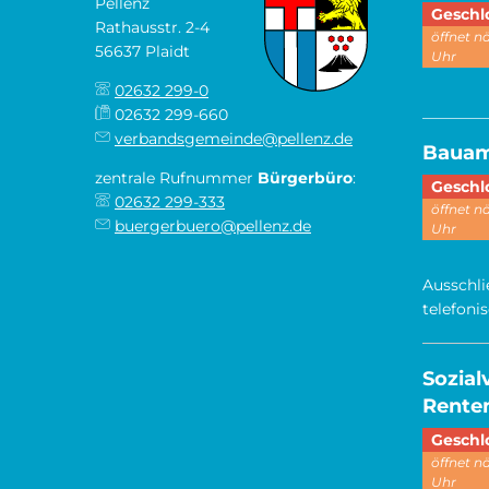
Pellenz
Klicken,
Geschl
Rathausstr. 2-4
öffnet 
56637 Plaidt
Uhr
02632 299-0
________
02632 299-660
verbandsgemeinde@pellenz.de
Baua
zentrale Rufnummer
Bürgerbüro
:
Klicken,
Geschl
02632 299-333
öffnet 
buergerbuero@pellenz.de
Uhr
Ausschli
telefoni
Sozia
Renten
Klicken,
Geschl
öffnet 
Uhr