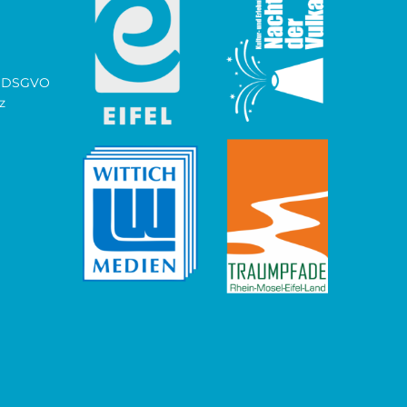
ch DSGVO
z