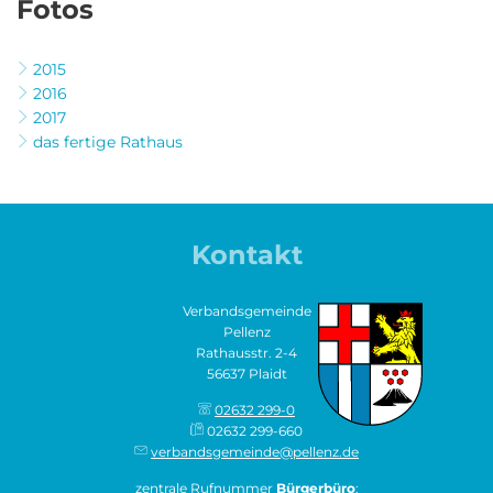
Fotos
2015
2016
2017
das fertige Rathaus
Kontakt
Verbandsgemeinde
Pellenz
Rathausstr. 2-4
56637 Plaidt
02632 299-0
02632 299-660
verbandsgemeinde@pellenz.de
zentrale Rufnummer
Bürgerbüro
: