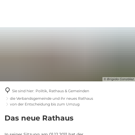
© Brigida González
Sie sind hier:
Politik, Rathaus & Gemeinden
die Verbandsgemeinde und ihr neues Rathaus
von der Entscheidung bis zum Umzug
von
Das neue Rathaus
der
In seiner Sitzung am 01.12.2011 hat der