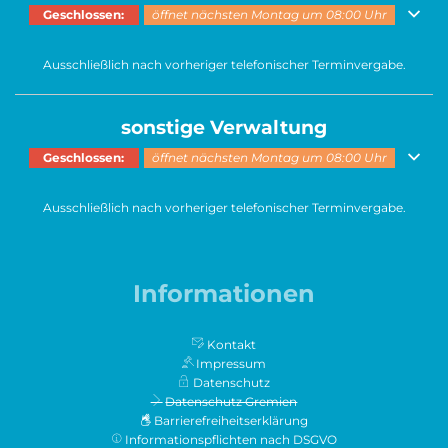
Klicken, um weitere Öffnungs- oder Schließzeiten auszublenden
Geschlossen:
öffnet nächsten Montag um 08:00 Uhr
Ausschließlich nach vorheriger telefonischer Terminvergabe.
sonstige Verwaltung
Klicken, um weitere Öffnungs- oder Schließzeiten auszublenden
Geschlossen:
öffnet nächsten Montag um 08:00 Uhr
Ausschließlich nach vorheriger telefonischer Terminvergabe.
Informationen
Kontakt
Impressum
Datenschutz
Datenschutz Gremien
Barrierefreiheitserklärung
Informationspflichten nach DSGVO