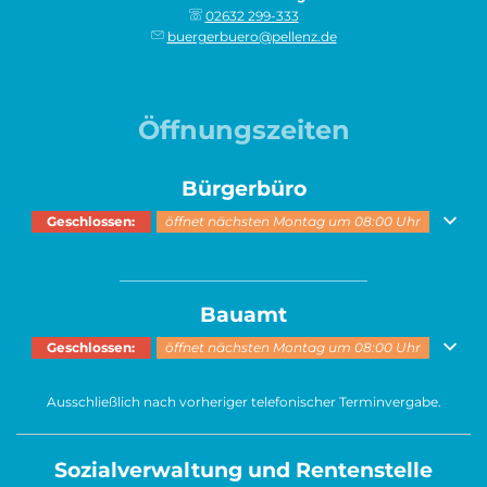
02632 299-333
buergerbuero@pellenz.de
Öffnungszeiten
Bürgerbüro
Klicken, um weitere Öffnungs- oder Schließzeiten auszublenden
Geschlossen:
öffnet nächsten Montag um 08:00 Uhr
______________________________________
Bauamt
Klicken, um weitere Öffnungs- oder Schließzeiten auszublenden
Geschlossen:
öffnet nächsten Montag um 08:00 Uhr
Ausschließlich nach vorheriger telefonischer Terminvergabe.
Sozialverwaltung und Rentenstelle