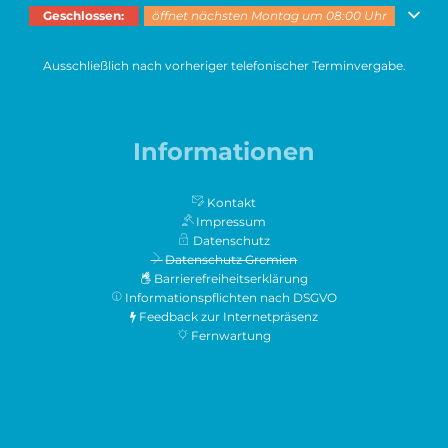
Klicken, um weitere Öffnungs- oder Schließzeiten auszublenden
Geschlossen:
öffnet nächsten Montag um 08:00 Uhr
Ausschließlich nach vorheriger telefonischer Terminvergabe.
Informationen
Kontakt
Impressum
Datenschutz
Datenschutz Gremien
Barrierefreiheitserklärung
Informationspflichten nach DSGVO
Feedback zur Internetpräsenz
Fernwartung