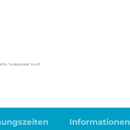
olitik, Rathaus &
Wirtschaft, Klima- &
Gemeinden
Umweltschutz
Freibad Pellenz
Barrierefreiheit
KiTa "Vulkanhalle" Kruft
nungszeiten
Informationen