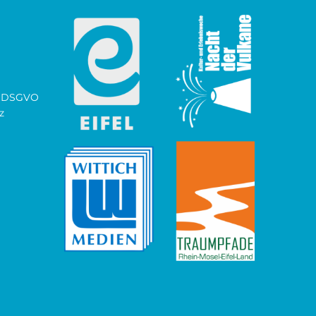
ch DSGVO
z