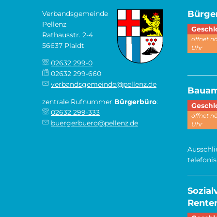
Bürge
Verbandsgemeinde
Pellenz
Klicken,
Geschl
Rathausstr. 2-4
öffnet 
56637 Plaidt
Uhr
02632 299-0
________
02632 299-660
verbandsgemeinde@pellenz.de
Baua
zentrale Rufnummer
Bürgerbüro
:
Klicken,
Geschl
02632 299-333
öffnet 
buergerbuero@pellenz.de
Uhr
Ausschli
telefoni
Sozia
Renten