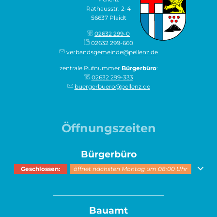
Rathausstr. 2-4
56637 Plaidt
02632 299-0
02632 299-660
verbandsgemeinde@pellenz.de
zentrale Rufnummer
Bürgerbüro
:
02632 299-333
buergerbuero@pellenz.de
Öffnungszeiten
Bürgerbüro
Klicken, um weitere Öffnungs- oder Schließzeiten auszublenden
Geschlossen:
öffnet nächsten Montag um 08:00 Uhr
______________________________________
Bauamt