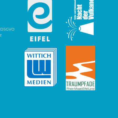
ch DSGVO
z