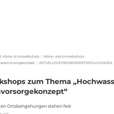
olitik, Rathaus &
Wirtschaft, Klima- &
Gemeinden
Umweltschutz
Freibad Pellenz
Barrierefreiheit
t, Klima- & Umweltschutz
Klima- und Umweltschutz
asservorsorgekonzept
AKTUELLES & PRESSEVERÖFFENTLICHUNGEN
kshops zum Thema „Hochwasse
nvorsorgekonzept“
sten Ortsbehgehungen stehen fest