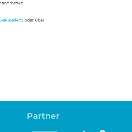
angenommen.
hwsk-pellenz
oder über
Partner