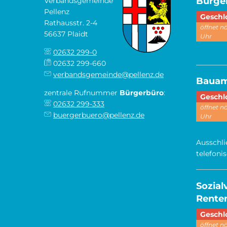
Bürge
Verbandsgemeinde
Pellenz
Klicken,
Geschl
Rathausstr. 2-4
öffnet 
56637 Plaidt
Uhr
02632 299-0
________
02632 299-660
verbandsgemeinde@pellenz.de
Baua
zentrale Rufnummer
Bürgerbüro
:
Klicken,
Geschl
02632 299-333
öffnet 
buergerbuero@pellenz.de
Uhr
Ausschli
telefoni
Sozia
Renten
Klicken,
Geschl
öffnet 