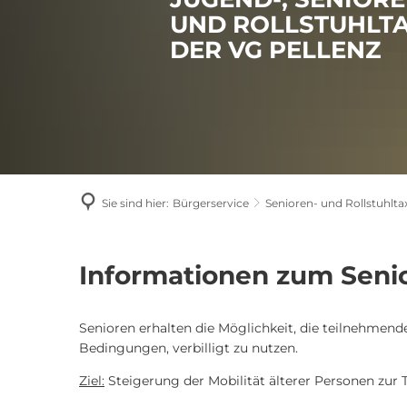
UND ROLLSTUHLTA
DER VG PELLENZ
Sie sind hier:
Bürgerservice
Senioren- und Rollstuhltax
Infomationen
Informationen zum Seni
zum
Senioren erhalten die Möglichkeit, die teilnehmen
Seniorentaxi
Bedingungen, verbilligt zu nutzen.
Ziel:
Steigerung der Mobilität älterer Personen zur 