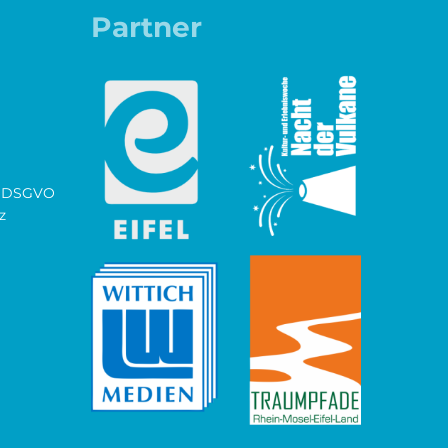
Partner
ch DSGVO
z