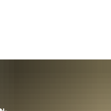
olitik, Rathaus &
Wirtschaft, Klima- &
Gemeinden
Umweltschutz
Freibad Pellenz
Barrierefreiheit
N-