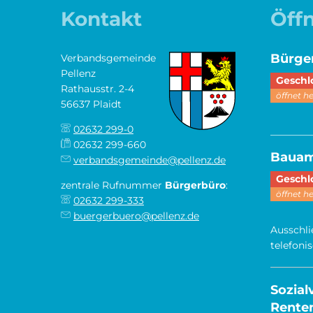
Kontakt
Öff
Bürge
Verbandsgemeinde
Pellenz
Klicken,
Geschl
Rathausstr. 2-4
öffnet h
56637 Plaidt
02632 299-0
________
02632 299-660
Baua
verbandsgemeinde@pellenz.de
Klicken,
Geschl
zentrale Rufnummer
Bürgerbüro
:
öffnet h
02632 299-333
buergerbuero@pellenz.de
Ausschli
telefoni
Sozia
Renten