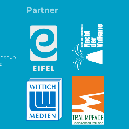
Partner
ch DSGVO
z