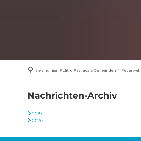
Sie sind hier:
Politik, Rathaus & Gemeinden
Feuerwehr
Archiv
Nachrichten-Archiv
2019
2020