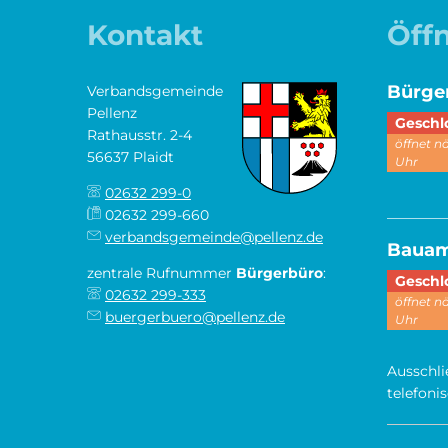
Kontakt
Öff
Bürge
Verbandsgemeinde
Pellenz
Klicken,
Geschl
Rathausstr. 2-4
öffnet 
56637 Plaidt
Uhr
02632 299-0
________
02632 299-660
verbandsgemeinde@pellenz.de
Baua
zentrale Rufnummer
Bürgerbüro
:
Klicken,
Geschl
02632 299-333
öffnet 
buergerbuero@pellenz.de
Uhr
Ausschli
telefoni