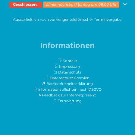
Klicken, um weitere Öffnungs- oder Schließzeiten auszublenden
Geschlossen:
öffnet nächsten Montag um 08:00 Uhr
Ausschließlich nach vorheriger telefonischer Terminvergabe.
Informationen
Kontakt
Impressum
Datenschutz
Datenschutz Gremien
Barrierefreiheitserklärung
Informationspflichten nach DSGVO
Feedback zur Internetpräsenz
Fernwartung