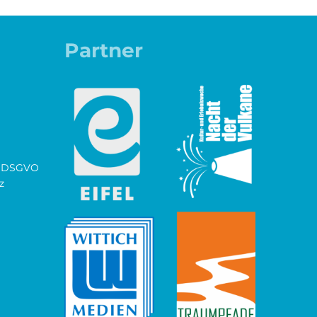
Partner
ch DSGVO
z