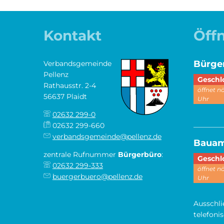
Kontakt
Öff
Bürge
Verbandsgemeinde
Pellenz
Klicken,
Geschl
Rathausstr. 2-4
öffnet 
56637 Plaidt
Uhr
02632 299-0
________
02632 299-660
verbandsgemeinde@pellenz.de
Baua
zentrale Rufnummer
Bürgerbüro
:
Klicken,
Geschl
02632 299-333
öffnet 
buergerbuero@pellenz.de
Uhr
Ausschli
telefoni