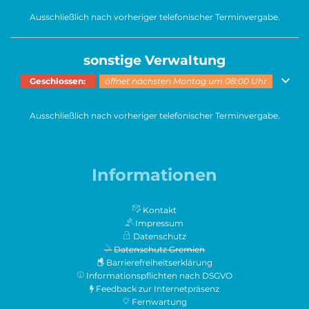
Ausschließlich nach vorheriger telefonischer Terminvergabe.
sonstige Verwaltung
Klicken, um weitere Öffnungs- oder Schließzeiten auszublenden
Geschlossen:
öffnet nächsten Montag um 08:00 Uhr
Ausschließlich nach vorheriger telefonischer Terminvergabe.
Informationen
Kontakt
Impressum
Datenschutz
Datenschutz Gremien
Barrierefreiheitserklärung
Informationspflichten nach DSGVO
Feedback zur Internetpräsenz
Fernwartung