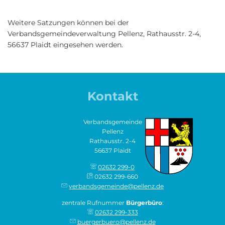
Weitere Satzungen können bei der
Verbandsgemeindeverwaltung Pellenz, Rathausstr. 2-4,
56637 Plaidt eingesehen werden.
Kontakt
Verbandsgemeinde
Pellenz
Rathausstr. 2-4
56637 Plaidt
02632 299-0
02632 299-660
verbandsgemeinde@pellenz.de
zentrale Rufnummer
Bürgerbüro
:
02632 299-333
buergerbuero@pellenz.de