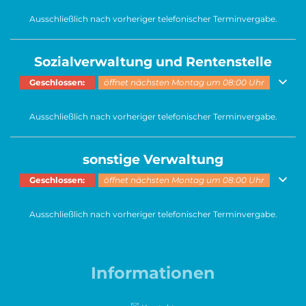
Ausschließlich nach vorheriger telefonischer Terminvergabe.
Sozialverwaltung und Rentenstelle
Klicken, um weitere Öffnungs- oder Schließzeiten auszublenden
Geschlossen:
öffnet nächsten Montag um 08:00 Uhr
Ausschließlich nach vorheriger telefonischer Terminvergabe.
sonstige Verwaltung
Klicken, um weitere Öffnungs- oder Schließzeiten auszublenden
Geschlossen:
öffnet nächsten Montag um 08:00 Uhr
Ausschließlich nach vorheriger telefonischer Terminvergabe.
Informationen