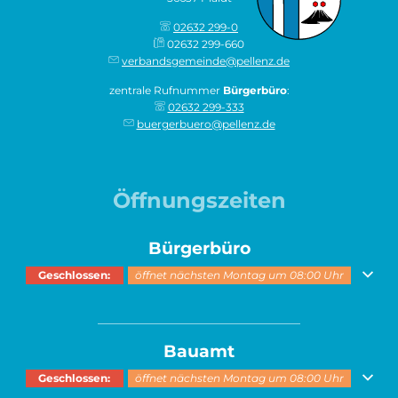
02632 299-0
02632 299-660
verbandsgemeinde@pellenz.de
zentrale Rufnummer
Bürgerbüro
:
02632 299-333
buergerbuero@pellenz.de
Öffnungszeiten
Bürgerbüro
Klicken, um weitere Öffnungs- oder Schließzeiten auszublenden
Geschlossen:
öffnet nächsten Montag um 08:00 Uhr
______________________________________
Bauamt
Klicken, um weitere Öffnungs- oder Schließzeiten auszublenden
Geschlossen:
öffnet nächsten Montag um 08:00 Uhr