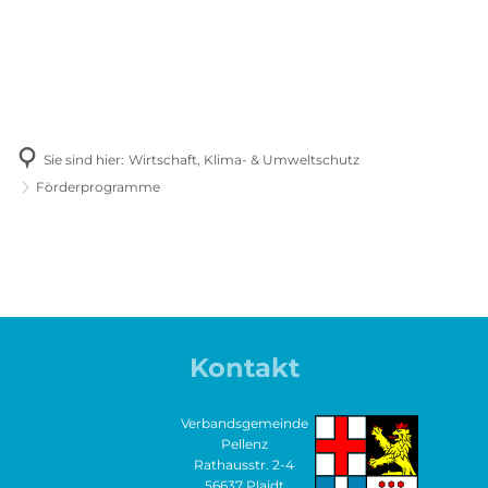
Sie sind hier:
Wirtschaft, Klima- & Umweltschutz
Förderprogramme
Förderprogramme
Kontakt
Verbandsgemeinde
Pellenz
Rathausstr. 2-4
56637 Plaidt