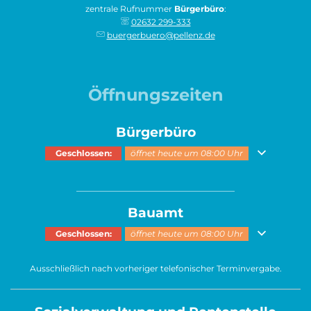
zentrale Rufnummer
Bürgerbüro
:
02632 299-333
buergerbuero@pellenz.de
Öffnungszeiten
Bürgerbüro
Klicken, um weitere Öffnungs- oder Schließzeiten auszublenden
Geschlossen:
öffnet heute um 08:00 Uhr
______________________________________
Bauamt
Klicken, um weitere Öffnungs- oder Schließzeiten auszublenden
Geschlossen:
öffnet heute um 08:00 Uhr
Ausschließlich nach vorheriger telefonischer Terminvergabe.