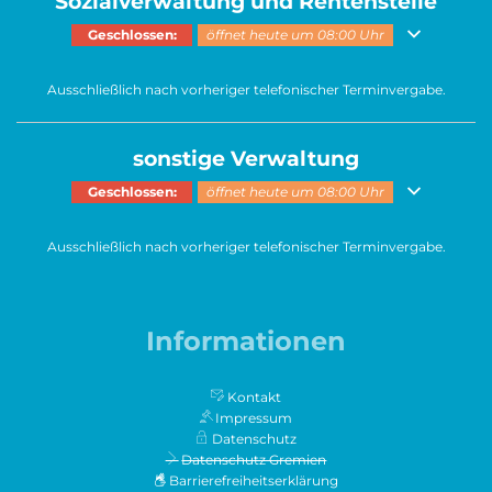
Sozialverwaltung und Rentenstelle
Klicken, um weitere Öffnungs- oder Schließzeiten auszublenden
Geschlossen:
öffnet heute um 08:00 Uhr
Ausschließlich nach vorheriger telefonischer Terminvergabe.
sonstige Verwaltung
Klicken, um weitere Öffnungs- oder Schließzeiten auszublenden
Geschlossen:
öffnet heute um 08:00 Uhr
Ausschließlich nach vorheriger telefonischer Terminvergabe.
Informationen
Kontakt
Impressum
Datenschutz
Datenschutz Gremien
Barrierefreiheitserklärung