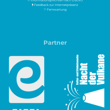
Informationspflichten nach DSGVO
Feedback zur Internetpräsenz
Fernwartung
Partner