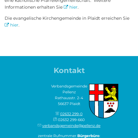
eine katholische Pfarreiengemeinschaft. Weitere
Informationen erhalten Sie
hier
.
Die evangelische Kirchengemeinde in Plaidt erreichen Sie
hier
.
Kontakt
Verbandsgemeinde
Pellenz
Rathausstr. 2-4
56637 Plaidt
02632 299-0
02632 299-660
verbandsgemeinde@pellenz.de
zentrale Rufnummer
Bürgerbüro
: