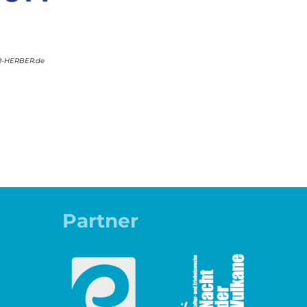
-HERBER.de
Partner