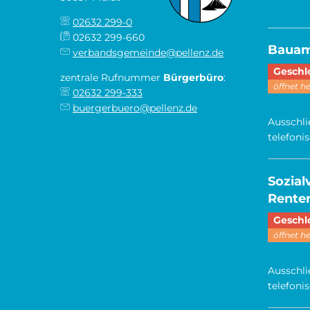
02632 299-0
________
02632 299-660
Baua
verbandsgemeinde@pellenz.de
Klicken,
Geschl
zentrale Rufnummer
Bürgerbüro
:
öffnet h
02632 299-333
buergerbuero@pellenz.de
Ausschli
telefoni
Sozia
Renten
Klicken,
Geschl
öffnet h
Ausschli
telefoni