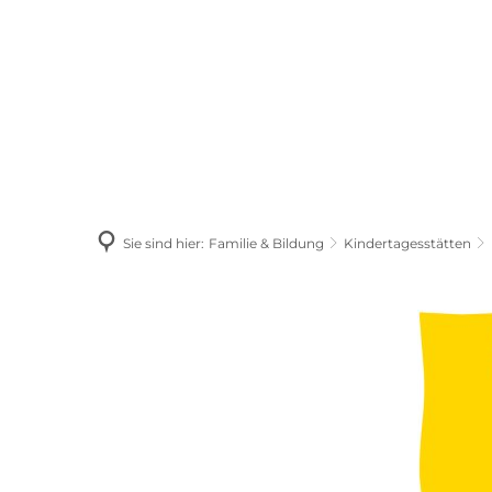
P
Bürgerservice
Kulturelles & Sport
Sie sind hier:
Familie & Bildung
Kindertagesstätten
kirchliche
KiTa
´s