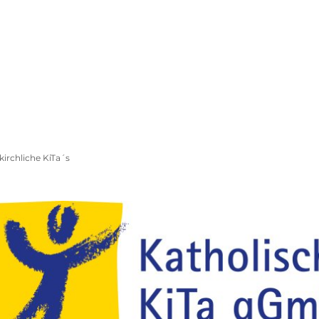
olitik, Rathaus &
Wirtschaft, Klima- &
Gemeinden
Umweltschutz
Freibad Pellenz
Barrierefreiheit
kirchliche KiTa´s