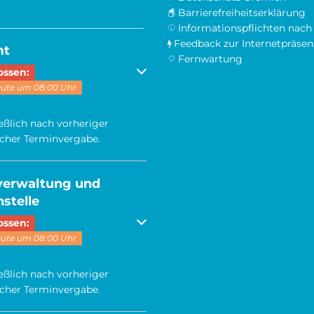
Barrierefreiheitserklärung
______________________________
Informationspflichten na
Feedback zur Internetpräsen
mt
Fernwartung
 um weitere Öffnungs- oder Schließzeiten auszublenden
ossen:
eute um 08:00 Uhr
eßlich nach vorheriger
scher Terminvergabe.
lverwaltung und
stelle
 um weitere Öffnungs- oder Schließzeiten auszublenden
ossen:
eute um 08:00 Uhr
eßlich nach vorheriger
scher Terminvergabe.