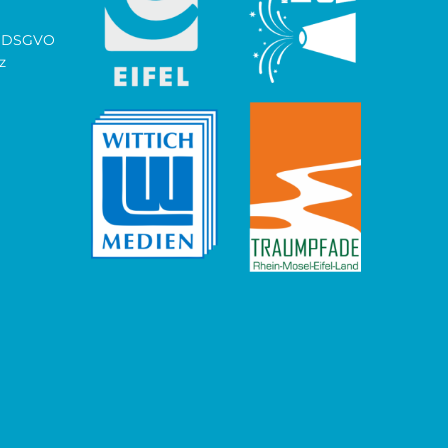
ch DSGVO
z