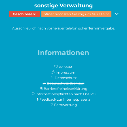
sonstige Verwaltung
Klicken, um weitere Öffnungs- oder Schließzeiten auszublenden
Geschlossen:
öffnet nächsten Freitag um 08:00 Uhr
Ausschließlich nach vorheriger telefonischer Terminvergabe.
Informationen
Kontakt
Impressum
Datenschutz
Datenschutz Gremien
Barrierefreiheitserklärung
Informationspflichten nach DSGVO
Feedback zur Internetpräsenz
Fernwartung