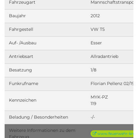
Kruft)
Fahrzeugart
Mannschaftstransport
Baujahr
2012
Fahrgestell
VW T5
Auf- /Ausbau
Esser
Antriebsart
Allradantrieb
Besatzung
1/8
Funkrufname
Florian Pellenz 02/19-1
MYK-PZ
Kennzeichen
1
Beladung / Besonderheiten
-/-
Weitere Informationen zu dem
www.feuerwehr-kruf
Fahrzeug