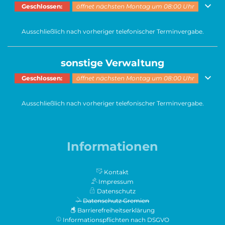
Klicken, um weitere Öffnungs- oder Schließzeiten auszublenden
Geschlossen:
öffnet nächsten Montag um 08:00 Uhr
Ausschließlich nach vorheriger telefonischer Terminvergabe.
sonstige Verwaltung
Klicken, um weitere Öffnungs- oder Schließzeiten auszublenden
Geschlossen:
öffnet nächsten Montag um 08:00 Uhr
Ausschließlich nach vorheriger telefonischer Terminvergabe.
Informationen
Kontakt
Impressum
Datenschutz
Datenschutz Gremien
Barrierefreiheitserklärung
Informationspflichten nach DSGVO