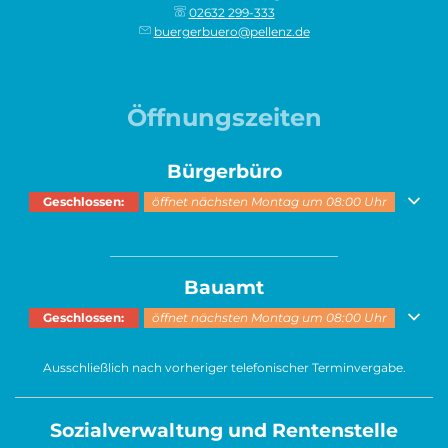
02632 299-333
buergerbuero@pellenz.de
Öffnungszeiten
Bürgerbüro
Klicken, um weitere Öffnungs- oder Schließzeiten auszublenden
Geschlossen:
öffnet nächsten Montag um 08:00 Uhr
______________________________________
Bauamt
Klicken, um weitere Öffnungs- oder Schließzeiten auszublenden
Geschlossen:
öffnet nächsten Montag um 08:00 Uhr
Ausschließlich nach vorheriger telefonischer Terminvergabe.
Sozialverwaltung und Rentenstelle