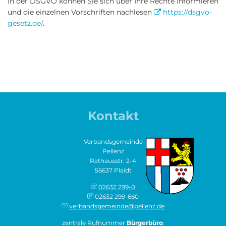
In der DSGVO können Sie sich über Ihre Rechte informieren
und die einzelnen Vorschriften nachlesen
https://dsgvo-
gesetz.de/
.
Kontakt
Verbandsgemeinde
Pellenz
Rathausstr. 2-4
56637 Plaidt
02632 299-0
02632 299-660
verbandsgemeinde@pellenz.de
zentrale Rufnummer
Bürgerbüro
: