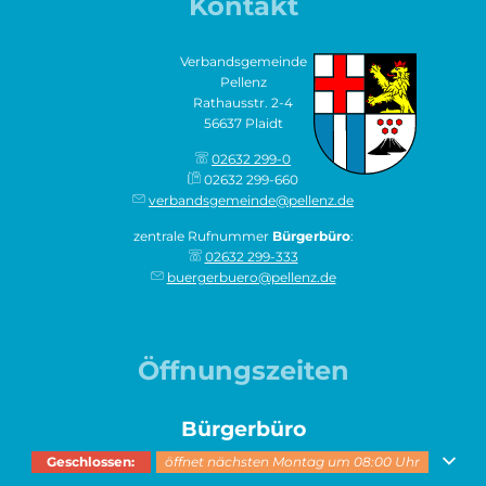
Kontakt
Verbandsgemeinde
Pellenz
Rathausstr. 2-4
56637 Plaidt
02632 299-0
02632 299-660
verbandsgemeinde@pellenz.de
zentrale Rufnummer
Bürgerbüro
:
02632 299-333
buergerbuero@pellenz.de
Öffnungszeiten
Bürgerbüro
Klicken, um weitere Öffnungs- oder Schließzeiten auszublenden
Geschlossen:
öffnet nächsten Montag um 08:00 Uhr