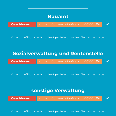
______________________________________
Bauamt
Klicken, um weitere Öffnungs- oder Schließzeiten auszublenden
Geschlossen:
öffnet nächsten Montag um 08:00 Uhr
Ausschließlich nach vorheriger telefonischer Terminvergabe.
Sozialverwaltung und Rentenstelle
Klicken, um weitere Öffnungs- oder Schließzeiten auszublenden
Geschlossen:
öffnet nächsten Montag um 08:00 Uhr
Ausschließlich nach vorheriger telefonischer Terminvergabe.
sonstige Verwaltung
Klicken, um weitere Öffnungs- oder Schließzeiten auszublenden
Geschlossen:
öffnet nächsten Montag um 08:00 Uhr
Ausschließlich nach vorheriger telefonischer Terminvergabe.