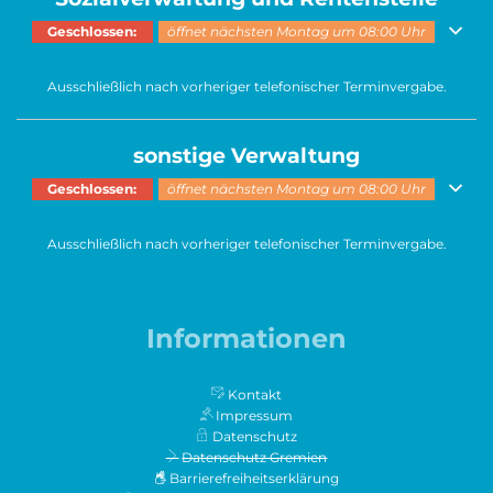
Klicken, um weitere Öffnungs- oder Schließzeiten auszublenden
Geschlossen:
öffnet nächsten Montag um 08:00 Uhr
Ausschließlich nach vorheriger telefonischer Terminvergabe.
sonstige Verwaltung
Klicken, um weitere Öffnungs- oder Schließzeiten auszublenden
Geschlossen:
öffnet nächsten Montag um 08:00 Uhr
Ausschließlich nach vorheriger telefonischer Terminvergabe.
Informationen
Kontakt
Impressum
Datenschutz
Datenschutz Gremien
Barrierefreiheitserklärung