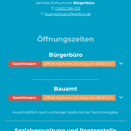
zentrale Rufnummer
Bürgerbüro
:
02632 299-333
buergerbuero@pellenz.de
Öffnungszeiten
Bürgerbüro
Klicken, um weitere Öffnungs- oder Schließzeiten auszublenden
Geschlossen:
öffnet nächsten Montag um 08:00 Uhr
______________________________________
Bauamt
Klicken, um weitere Öffnungs- oder Schließzeiten auszublenden
Geschlossen:
öffnet nächsten Montag um 08:00 Uhr
Ausschließlich nach vorheriger telefonischer Terminvergabe.
Sozialverwaltung und Rentenstelle