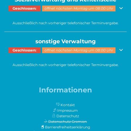
Klicken, um weitere Öffnungs- oder Schließzeiten auszublenden
Geschlossen:
öffnet nächsten Montag um 08:00 Uhr
Ausschließlich nach vorheriger telefonischer Terminvergabe.
sonstige Verwaltung
Klicken, um weitere Öffnungs- oder Schließzeiten auszublenden
Geschlossen:
öffnet nächsten Montag um 08:00 Uhr
Ausschließlich nach vorheriger telefonischer Terminvergabe.
Informationen
Kontakt
Impressum
Datenschutz
Datenschutz Gremien
Barrierefreiheitserklärung