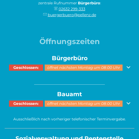
zentrale Rufnummer
Bürgerbüro
:
02632 299-333
buergerbuero@pellenz.de
Öffnungszeiten
Bürgerbüro
Klicken, um weitere Öffnungs- oder Schließzeiten auszublenden
Geschlossen:
öffnet nächsten Montag um 08:00 Uhr
______________________________________
Bauamt
Klicken, um weitere Öffnungs- oder Schließzeiten auszublenden
Geschlossen:
öffnet nächsten Montag um 08:00 Uhr
Ausschließlich nach vorheriger telefonischer Terminvergabe.
Sozialverwaltung und Rentenstelle