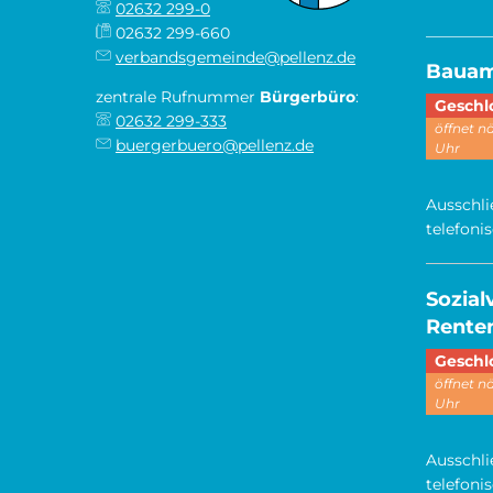
02632 299-0
________
02632 299-660
verbandsgemeinde@pellenz.de
Baua
zentrale Rufnummer
Bürgerbüro
:
Klicken,
Geschl
02632 299-333
öffnet 
buergerbuero@pellenz.de
Uhr
Ausschli
telefoni
Sozia
Renten
Klicken,
Geschl
öffnet 
Uhr
Ausschli
telefoni