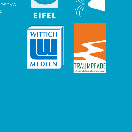
ch DSGVO
z