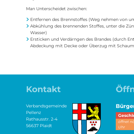
Man Unterscheidet zwischen:
Entfernen des Brennstoffes (Weg nehmen von um
Abkühlung des brennenden Stoffes, unter die Zün
Wasser)
Ersticken und Verdärngen des Brandes (durch Ent
Abdeckung mit Decke oder Überzug mit Schaum
Kontakt
Öff
Bürge
Verbandsgemeinde
Pellenz
Klicken,
Geschl
Rathausstr. 2-4
öffnet 
56637 Plaidt
Uhr