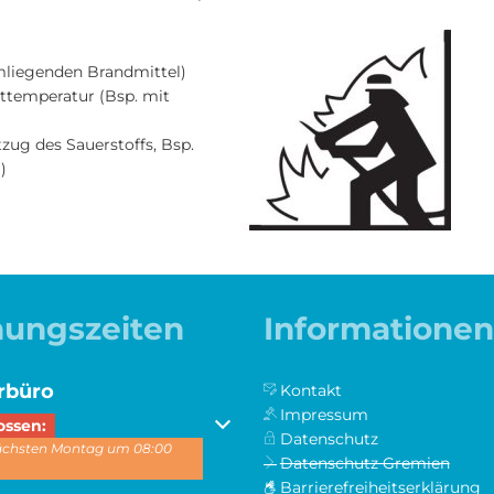
liegenden Brandmittel)
ttemperatur (Bsp. mit
zug des Sauerstoffs, Bsp.
)
nungszeiten
Informationen
rbüro
Kontakt
Impressum
 um weitere Öffnungs- oder Schließzeiten auszublenden
ossen:
Datenschutz
nächsten Montag um 08:00
Datenschutz Gremien
Barrierefreiheitserklärung