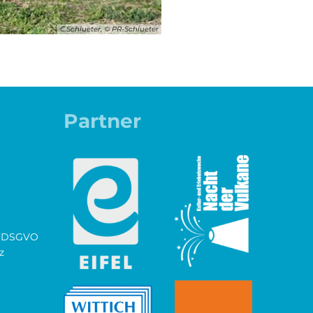
C.Schlueter, © PR-Schlueter
Partner
ch DSGVO
z