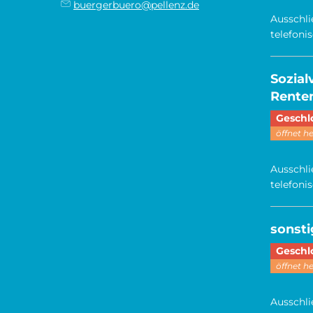
buergerbuero@pellenz.de
Ausschli
telefoni
Sozia
Renten
Klicken,
Geschl
öffnet h
Ausschli
telefoni
sonst
Klicken,
Geschl
öffnet h
Ausschli