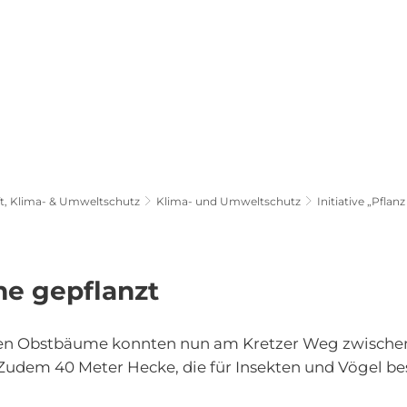
olitik, Rathaus &
Wirtschaft, Klima- &
Gemeinden
Umweltschutz
Freibad Pellenz
Barrierefreiheit
t, Klima- & Umweltschutz
Klima- und Umweltschutz
Initiative „Pflan
e gepflanzt
sten Obstbäume konnten nun am Kretzer Weg zwischen
Zudem 40 Meter Hecke, die für Insekten und Vögel be