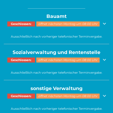
______________________________________
Bauamt
Klicken, um weitere Öffnungs- oder Schließzeiten auszublenden
Geschlossen:
öffnet nächsten Montag um 08:00 Uhr
Ausschließlich nach vorheriger telefonischer Terminvergabe.
Sozialverwaltung und Rentenstelle
Klicken, um weitere Öffnungs- oder Schließzeiten auszublenden
Geschlossen:
öffnet nächsten Montag um 08:00 Uhr
Ausschließlich nach vorheriger telefonischer Terminvergabe.
sonstige Verwaltung
Klicken, um weitere Öffnungs- oder Schließzeiten auszublenden
Geschlossen:
öffnet nächsten Montag um 08:00 Uhr
Ausschließlich nach vorheriger telefonischer Terminvergabe.