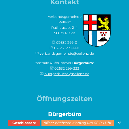
Kontakt
Verbandsgemeinde
Pellenz
Rathausstr. 2-4
56637 Plaidt
02632 299-0
02632 299-660
verbandsgemeinde@pellenz.de
zentrale Rufnummer
Bürgerbüro
:
02632 299-333
buergerbuero@pellenz.de
Öffnungszeiten
Bürgerbüro
Klicken, um weitere Öffnungs- oder Schließzeiten auszublenden
Geschlossen:
öffnet nächsten Montag um 08:00 Uhr